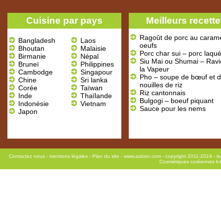
Cuisine par pays
Meilleurs recett
Ragoût de porc au caram
Bangladesh
Laos
oeufs
Bhoutan
Malaisie
Porc char sui – porc laqu
Birmanie
Népal
Siu Mai ou Shumai – Ravio
Bruneï
Philippines
la Vapeur
Cambodge
Singapour
Pho – soupe de bœuf et 
Chine
Sri lanka
nouilles de riz
Corée
Taïwan
Riz cantonnais
Inde
Thaïlande
Bulgogi – boeuf piquant
Indonésie
Vietnam
Sauce pour les nems
Japon
Contactez nous
-
mentions légales
-
Plan du site
- www.azizen.com - copyright 2011-2019 - to
Cosmétiques coréennes k-