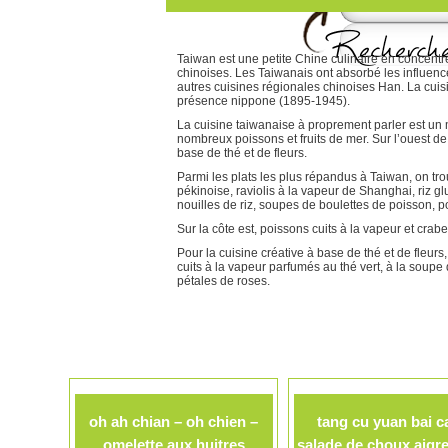
Taiwan est une petite Chine culinaire en concentr
chinoises. Les Taiwanais ont absorbé les influence
autres cuisines régionales chinoises Han. La cuisi
présence nippone (1895-1945).
La cuisine taiwanaise à proprement parler est un 
nombreux poissons et fruits de mer. Sur l’ouest de l
base de thé et de fleurs.
Parmi les plats les plus répandus à Taiwan, on tr
pékinoise, raviolis à la vapeur de Shanghai, riz g
nouilles de riz, soupes de boulettes de poisson, p
Sur la côte est, poissons cuits à la vapeur et crab
Pour la cuisine créative à base de thé et de fleurs,
cuits à la vapeur parfumés au thé vert, à la soup
pétales de roses.
oh ah chian – oh chien –
tang cu yuan bai ca
omelette aux huitres
salade de choux aigr