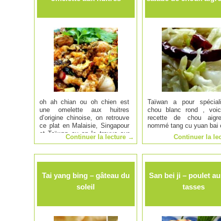
oh ah chian ou oh chien est
Taïwan a pour spéciali
une omelette aux huitres
chou blanc rond , voic
d’origine chinoise, on retrouve
recette de chou aigre
ce plat en Malaisie, Singapour
nommé tang cu yuan bai 
et Taïwan ou on le trouve sur
Continuer la lecture
→
Continuer la le
les marché.
Tai yang bing – gâteau du
San bei ji – poulet au
soleil
tasses