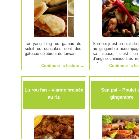
Tai yang bing ou gateau du
San bei ji est un plat de 
soleil ou suncakes sont des
au gingembre accompag
gâteaux célèbrent de taïwan.
sa sauce, c’est un
d’origine chinoise très r
à Taïwan.
Continuer la lecture
→
Continuer la le
Lu rou fan – viande braisée
San pai – Poulet 
au riz
gingembre