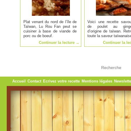
Plat venant du nord de l’île de
Voici une recette savo
Taïwan, Lu Rou Fan peut se
de poulet au ginge
cuisiner à base de viande de
d’origine de taïwan. Ret
porc ou de boeuf.
toute la saveur taïwanais
Continuer la lecture
→
Continuer la le
Accueil
Contact
Ecrivez votre recette
Mentions légales
Newslette